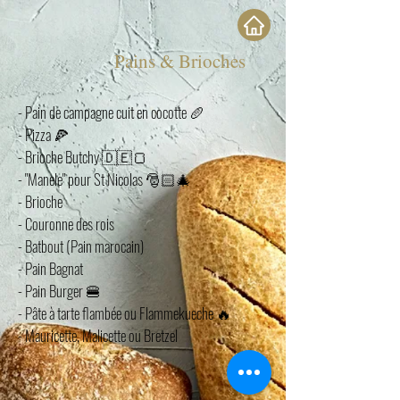
Pains & Brioches
- Pain de campagne cuit en cocotte 🥖
-
Pizza
🍕
-
Brioche Butchy
🇩🇪🍞
- "Manele" pour St Nicolas 🎅🏻🎄
-
Brioche
-
Couronne des rois
- Batbout (Pain marocain)
- Pain Bagnat
-
Pain Burger 🍔
-
Pâte à tarte flambée ou Flammekueche 🔥
-
Mauricette, Malicette ou Bretzel