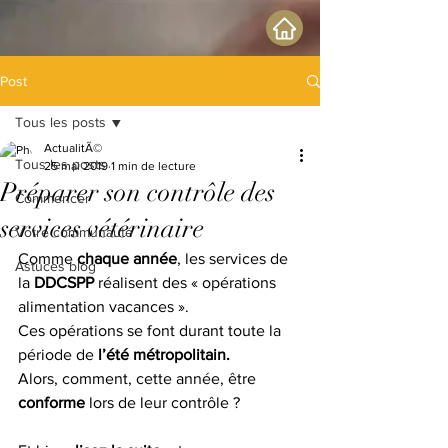
Post
Tous les posts
ActualitÃ©
Tous les posts
25 mai 2019
1 min de lecture
Préparer son contrôle des
Commencer
services vétérinaire
Votre communauté
Comme 
chaque année
, les services de 
Astuces blog
la 
DDCSPP 
réalisent des « opérations 
alimentation vacances ». 
Ces opérations se font durant toute la 
période de 
l’été métropolitain.
Alors, comment, cette année, être 
conforme
 lors de leur contrôle ?